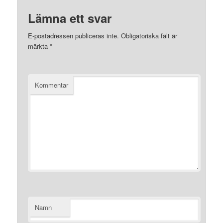
Lämna ett svar
E-postadressen publiceras inte.
Obligatoriska fält är
märkta
*
Kommentar
Namn