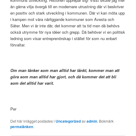
kommuns utveckling. Historien upprepar sig! Visst skulle jag mer
än gärna vilja övergå till en modernare utrustning där vi beskriver
en positiv och stark utveckling i kommunen. Där vi kan möta upp
i kampen mot våra närliggande kommuner som Avesta och
Säter. Men vi är inte där, det kommer att ta tid men då behövs
också utrymme för nya idéer och grepp. Då behöver vi en politisk
ledning som visar entreprenörskap i stället för som nu enbart
förvaltar.
Om man tänker som man alltid har tänkt, kommer man att
göra som man alltid har gjort, och då kommer det att bli
som det alltid har varit.
Per
Det här inlägget postades i
Uncategorized
av
admin
. Bokmärk
permalänken
.