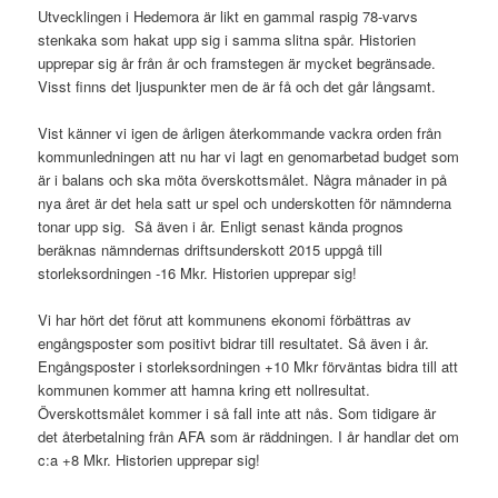
Utvecklingen i Hedemora är likt en gammal raspig 78-varvs
stenkaka som hakat upp sig i samma slitna spår. Historien
upprepar sig år från år och framstegen är mycket begränsade.
Visst finns det ljuspunkter men de är få och det går långsamt.
Vist känner vi igen de årligen återkommande vackra orden från
kommunledningen att nu har vi lagt en genomarbetad budget som
är i balans och ska möta överskottsmålet. Några månader in på
nya året är det hela satt ur spel och underskotten för nämnderna
tonar upp sig. Så även i år. Enligt senast kända prognos
beräknas nämndernas driftsunderskott 2015 uppgå till
storleksordningen -16 Mkr. Historien upprepar sig!
Vi har hört det förut att kommunens ekonomi förbättras av
engångsposter som positivt bidrar till resultatet. Så även i år.
Engångsposter i storleksordningen +10 Mkr förväntas bidra till att
kommunen kommer att hamna kring ett nollresultat.
Överskottsmålet kommer i så fall inte att nås. Som tidigare är
det återbetalning från AFA som är räddningen. I år handlar det om
c:a +8 Mkr. Historien upprepar sig!