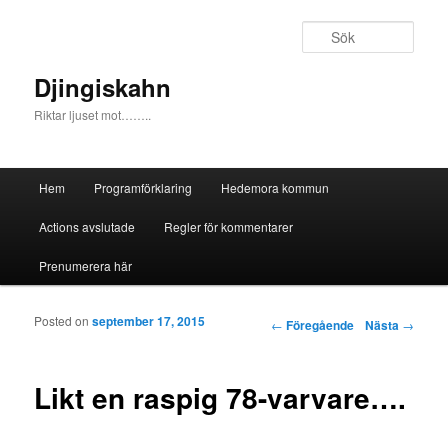
Sök
Djingiskahn
Riktar ljuset mot……..
Huvudmeny
Hem
Programförklaring
Hedemora kommun
Hoppa till huvudinnehåll
Hoppa till sekundärt innehåll
Actions avslutade
Regler för kommentarer
Prenumerera här
Posted on
september 17, 2015
Inläggsnavigering
←
Föregående
Nästa
→
Likt en raspig 78-varvare….