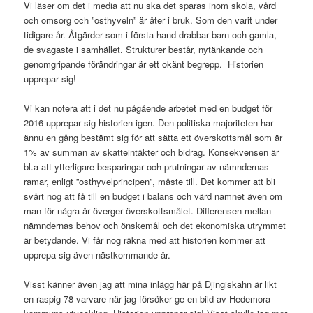
Vi läser om det i media att nu ska det sparas inom skola, vård
och omsorg och ”osthyveln” är åter i bruk. Som den varit under
tidigare år. Åtgärder som i första hand drabbar barn och gamla,
de svagaste i samhället. Strukturer består, nytänkande och
genomgripande förändringar är ett okänt begrepp. Historien
upprepar sig!
Vi kan notera att i det nu pågående arbetet med en budget för
2016 upprepar sig historien igen. Den politiska majoriteten har
ännu en gång bestämt sig för att sätta ett överskottsmål som är
1% av summan av skatteintäkter och bidrag. Konsekvensen är
bl.a att ytterligare besparingar och prutningar av nämndernas
ramar, enligt ”osthyvelprincipen”, måste till. Det kommer att bli
svårt nog att få till en budget i balans och värd namnet även om
man för några år överger överskottsmålet. Differensen mellan
nämndernas behov och önskemål och det ekonomiska utrymmet
är betydande. Vi får nog räkna med att historien kommer att
upprepa sig även nästkommande år.
Visst känner även jag att mina inlägg här på Djingiskahn är likt
en raspig 78-varvare när jag försöker ge en bild av Hedemora