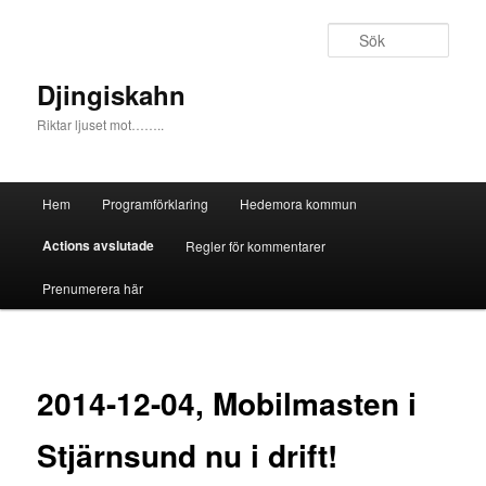
Sök
Djingiskahn
Riktar ljuset mot……..
Huvudmeny
Hem
Programförklaring
Hedemora kommun
Hoppa till huvudinnehåll
Hoppa till sekundärt innehåll
Actions avslutade
Regler för kommentarer
Prenumerera här
2014-12-04, Mobilmasten i
Stjärnsund nu i drift!