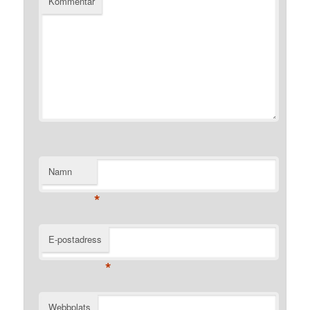
Kommentar
Namn
*
E-postadress
*
Webbplats