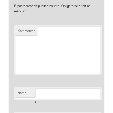
E-postadressen publiceras inte.
Obligatoriska fält är
märkta
*
Kommentar
Namn
*