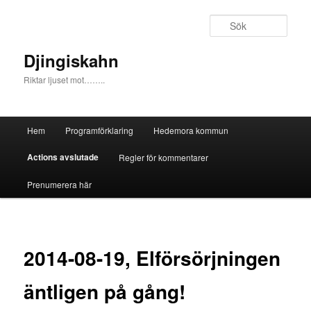
Sök
Djingiskahn
Riktar ljuset mot……..
Huvudmeny
Hem
Programförklaring
Hedemora kommun
Hoppa till huvudinnehåll
Hoppa till sekundärt innehåll
Actions avslutade
Regler för kommentarer
Prenumerera här
2014-08-19, Elförsörjningen
äntligen på gång!