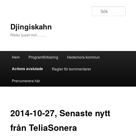
Sök
Djingiskahn
Riktar ljuset mot……..
Huvudmeny
Hem
Programförklaring
Hedemora kommun
Hoppa till huvudinnehåll
Hoppa till sekundärt innehåll
Actions avslutade
Regler för kommentarer
Prenumerera här
2014-10-27, Senaste nytt
från TeliaSonera