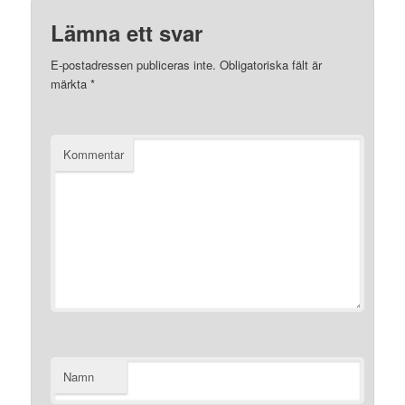
Lämna ett svar
E-postadressen publiceras inte.
Obligatoriska fält är
märkta
*
Kommentar
Namn