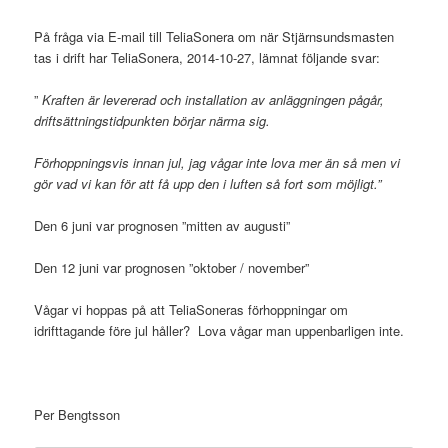
På fråga via E-mail till TeliaSonera om när Stjärnsundsmasten
tas i drift har TeliaSonera, 2014-10-27, lämnat följande svar:
”
Kraften är levererad och installation av anläggningen pågår,
driftsättningstidpunkten börjar närma sig.
Förhoppningsvis innan jul, jag vågar inte lova mer än så men vi
gör vad vi kan för att få upp den i luften så fort som möjligt.
”
Den 6 juni var prognosen ”mitten av augusti”
Den 12 juni var prognosen ”oktober / november”
Vågar vi hoppas på att TeliaSoneras förhoppningar om
idrifttagande före jul håller? Lova vågar man uppenbarligen inte.
Per Bengtsson