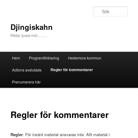
Sök
Djingiskahn
Riktar ljuset mot……..
Huvudmeny
Hem
Programförklaring
Hedemora kommun
Hoppa till huvudinnehåll
Hoppa till sekundärt innehåll
Regler för kommentarer
Actions avslutade
Prenumerera här
Regler för kommentarer
Regler
: För insänt material ansvaras inte. Allt material i