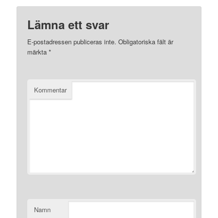
Lämna ett svar
E-postadressen publiceras inte.
Obligatoriska fält är
märkta
*
Kommentar
Namn