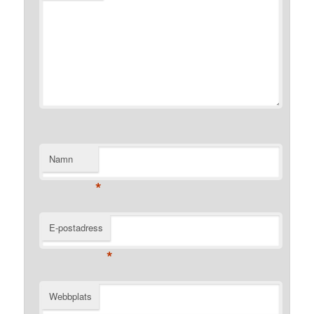
Namn
*
E-postadress
*
Webbplats