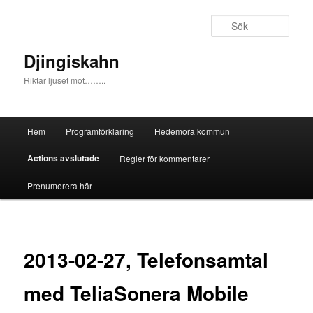
Sök
Djingiskahn
Riktar ljuset mot……..
Huvudmeny
Hem
Programförklaring
Hedemora kommun
Hoppa till huvudinnehåll
Hoppa till sekundärt innehåll
Actions avslutade
Regler för kommentarer
Prenumerera här
2013-02-27, Telefonsamtal
med TeliaSonera Mobile