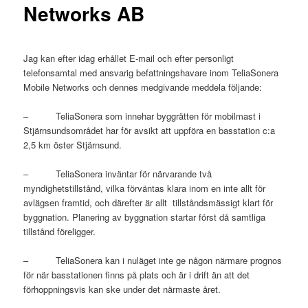
Networks AB
Jag kan efter idag erhållet E-mail och efter personligt
telefonsamtal med ansvarig befattningshavare inom TeliaSonera
Mobile Networks och dennes medgivande meddela följande:
– TeliaSonera som innehar byggrätten för mobilmast i
Stjärnsundsområdet har för avsikt att uppföra en basstation c:a
2,5 km öster Stjärnsund.
– TeliaSonera inväntar för närvarande två
myndighetstillstånd, vilka förväntas klara inom en inte allt för
avlägsen framtid, och därefter är allt tillståndsmässigt klart för
byggnation. Planering av byggnation startar först då samtliga
tillstånd föreligger.
– TeliaSonera kan i nuläget inte ge någon närmare prognos
för när basstationen finns på plats och är i drift än att det
förhoppningsvis kan ske under det närmaste året.